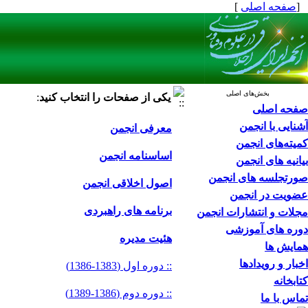
[
صفحه اصلی
]
بخش‌های اصلی
یکی از صفحات را انتخاب کنید
:
صفحه اصلی
آشنایی با انجمن
معرفی انجمن
کمیته‌های انجمن
اساسنامه انجمن
بیانیه های انجمن
صورتجلسه های انجمن
اصول اخلاقی انجمن
عضویت در انجمن
برنامه های راهبردی
مجلات و انتشارات انجمن
دوره های آموزشی
هئیت مدیره
همایش ها
اخبار و رویدادها
:: دوره اول (1383-1386)
کتابخانه
:: دوره دوم (1386-1389)
تماس با ما